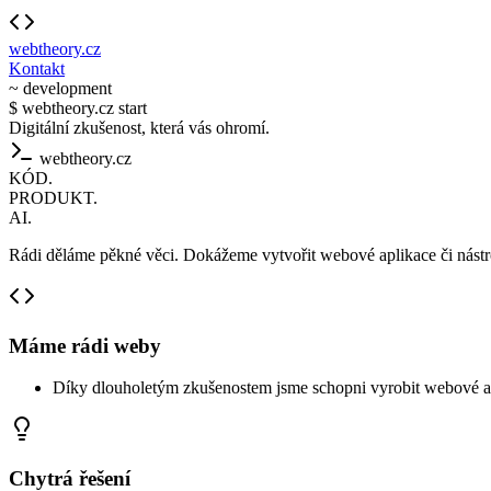
webtheory.cz
Kontakt
~ development
$ webtheory.cz start
Digitální zkušenost, která vás ohromí.
webtheory.cz
KÓD.
PRODUKT.
AI.
Rádi děláme pěkné věci. Dokážeme vytvořit webové aplikace či nástro
Máme rádi weby
Díky dlouholetým zkušenostem jsme schopni vyrobit webové apli
Chytrá řešení