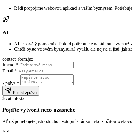
Rádi propojíme webovou aplikaci s vaším byznysem. Potřebujete
AI
AI je skvělý pomocník. Pokud potřebujete nabídnout svým uživa
Chtěli byste ve svém byznysu AI využít, ale nejste si jisti, jak 
contact_form.jsx
Jméno *
Email *
Zpráva *
Poslat zprávu
$ cat info.txt
Pojďte vytvořit něco úžasného
Ať už potřebujete jednoduchou vstupní stránku nebo složitou webovo